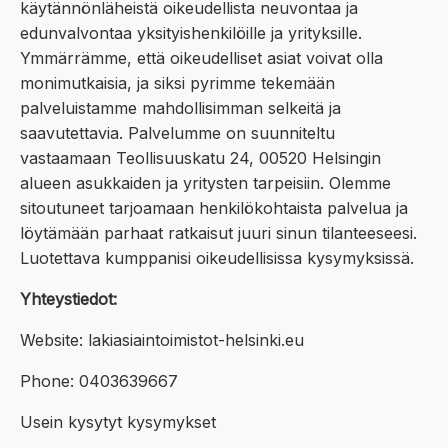
käytännönläheistä oikeudellista neuvontaa ja
edunvalvontaa yksityishenkilöille ja yrityksille.
Ymmärrämme, että oikeudelliset asiat voivat olla
monimutkaisia, ja siksi pyrimme tekemään
palveluistamme mahdollisimman selkeitä ja
saavutettavia. Palvelumme on suunniteltu
vastaamaan Teollisuuskatu 24, 00520 Helsingin
alueen asukkaiden ja yritysten tarpeisiin. Olemme
sitoutuneet tarjoamaan henkilökohtaista palvelua ja
löytämään parhaat ratkaisut juuri sinun tilanteeseesi.
Luotettava kumppanisi oikeudellisissa kysymyksissä.
Yhteystiedot:
Website: lakiasiaintoimistot-helsinki.eu
Phone: 0403639667
Usein kysytyt kysymykset