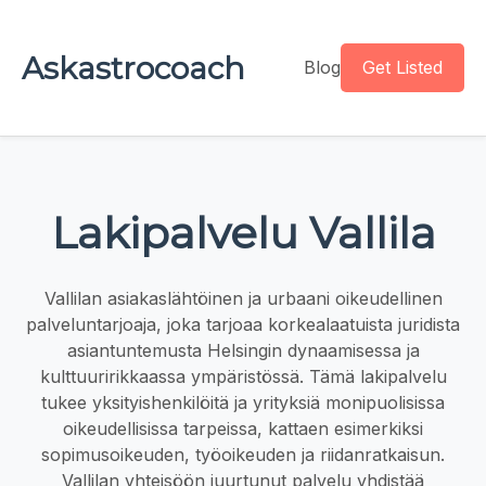
Askastrocoach
Blog
Get Listed
Lakipalvelu Vallila
Vallilan asiakaslähtöinen ja urbaani oikeudellinen
palveluntarjoaja, joka tarjoaa korkealaatuista juridista
asiantuntemusta Helsingin dynaamisessa ja
kulttuuririkkaassa ympäristössä. Tämä lakipalvelu
tukee yksityishenkilöitä ja yrityksiä monipuolisissa
oikeudellisissa tarpeissa, kattaen esimerkiksi
sopimusoikeuden, työoikeuden ja riidanratkaisun.
Vallilan yhteisöön juurtunut palvelu yhdistää